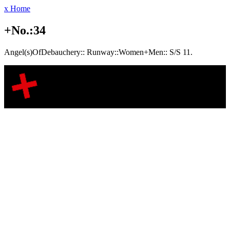
x Home
+No.:34
Angel(s)OfDebauchery:: Runway::Women+Men:: S/S 11.